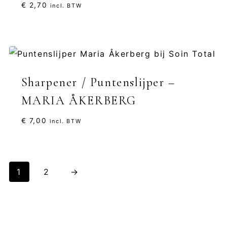
€
2,70
incl. BTW
Sharpener / Puntenslijper –
MARIA ÅKERBERG
€
7,00
incl. BTW
1
2
→