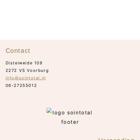
€ 208,95.
€ 113,75.
Contact
Distelweide 109
2272 VS Voorburg
info@sointotal.nl
06-27255012