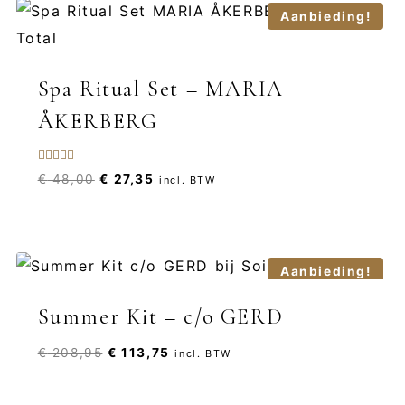
Aanbieding!
Spa Ritual Set – MARIA
ÅKERBERG
Gewaardeerd
Oorspronkelijke
Huidige
€
48,00
€
27,35
incl. BTW
5.00
uit 5
prijs
prijs
was:
is:
€ 48,00.
€ 27,35.
Aanbieding!
Summer Kit – c/o GERD
Oorspronkelijke
Huidige
€
208,95
€
113,75
incl. BTW
prijs
prijs
was:
is: