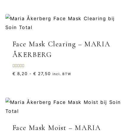
tot
€ 37,35
Face Mask Clearing – MARIA
ÅKERBERG
Gewaardeerd
Prijsklasse:
€
8,20
-
€
27,50
incl. BTW
5.00
uit 5
€ 8,20
tot
€ 27,50
Face Mask Moist – MARIA