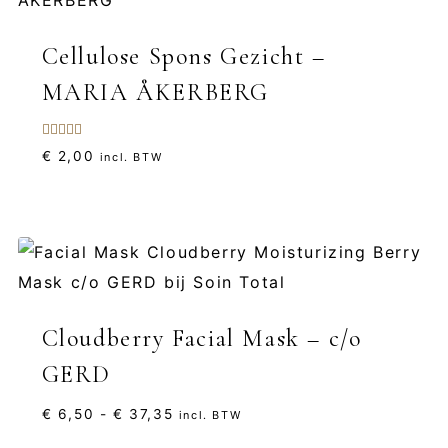
Cellulose Spons Gezicht –
MARIA ÅKERBERG
Gewaardeerd
€
2,00
incl. BTW
5.00
uit 5
Cloudberry Facial Mask – c/o
GERD
Prijsklasse:
€
6,50
-
€
37,35
incl. BTW
€ 6,50