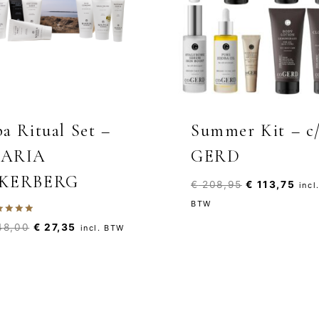
pa Ritual Set –
Summer Kit – c
ARIA
GERD
KERBERG
Oorspronkeli
Huid
€
208,95
€
113,75
incl
prijs
prijs
BTW
was:
is:
aardeerd
Oorspronkelijke
Huidige
8,00
€
27,35
incl. BTW
0
€ 208,95.
€ 11
 5
prijs
prijs
was:
is:
€ 48,00.
€ 27,35.