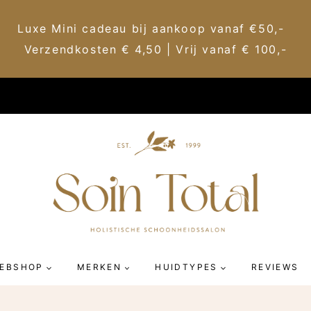
Luxe Mini cadeau bij aankoop vanaf €50,-
Verzendkosten € 4,50 | Vrij vanaf € 100,-
EBSHOP
MERKEN
HUIDTYPES
REVIEWS