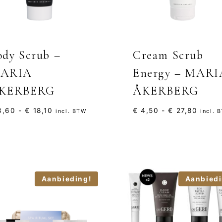
ody Scrub –
Cream Scrub
ARIA
Energy – MARI
KERBERG
ÅKERBERG
Prijsklasse:
Prijsk
,60
-
€
18,10
€
4,50
-
€
27,80
incl. BTW
incl. 
€ 3,60
€ 4,5
tot
tot
€ 18,10
€ 27,
Aanbieding!
Aanbiedi