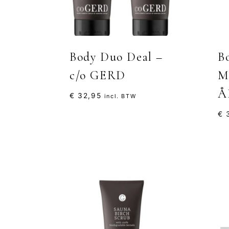
Body Duo Deal –
B
c/o GERD
M
Å
€
32,95
incl. BTW
€
3