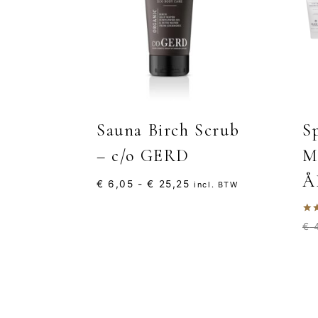
Sauna Birch Scrub
S
– c/o GERD
M
Å
Prijsklasse:
€
6,05
-
€
25,25
incl. BTW
€ 6,05
tot
Gew
€
4
5.0
€ 25,25
uit