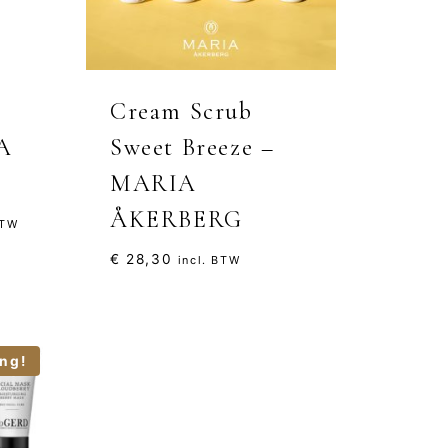
Cream Scrub
A
Sweet Breeze –
MARIA
ÅKERBERG
lasse:
BTW
0
€
28,30
incl. BTW
80
ng!