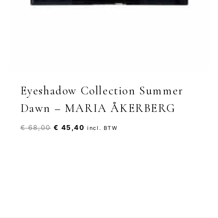
Eyeshadow Collection Summer
Dawn – MARIA ÅKERBERG
Oorspronkelijke
Huidige
€
68,00
€
45,40
incl. BTW
prijs
prijs
was:
is:
€ 68,00.
€ 45,40.