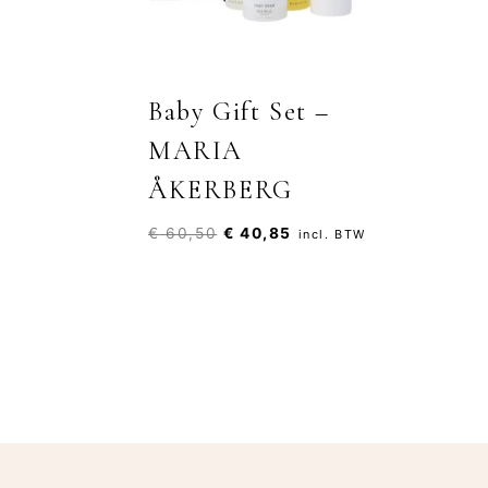
Baby Gift Set –
MARIA
ÅKERBERG
Oorspronkelijke
Huidige
€
60,50
€
40,85
incl. BTW
prijs
prijs
was:
is:
€ 60,50.
€ 40,85.