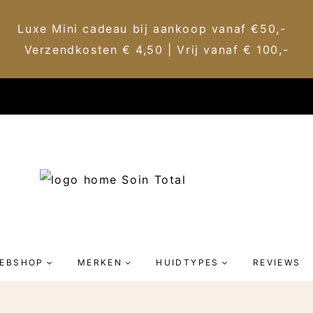
Luxe Mini cadeau bij aankoop vanaf €50,-
Verzendkosten € 4,50 | Vrij vanaf € 100,-
EBSHOP
MERKEN
HUIDTYPES
REVIEWS