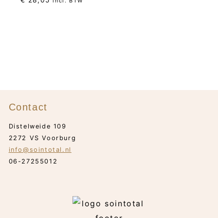
€
28,05
incl. BTW
Contact
Distelweide 109
2272 VS Voorburg
info@sointotal.nl
06-27255012