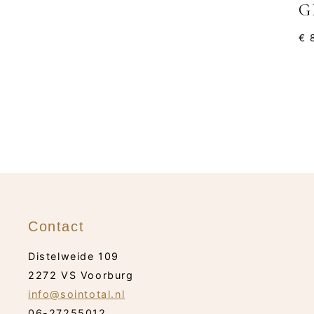
G
€
8
Contact
Distelweide 109
2272 VS Voorburg
info@sointotal.nl
06-27255012