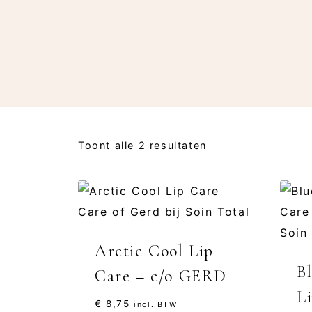
Toont alle 2 resultaten
Arctic Cool Lip
B
Care – c/o GERD
L
€
8,75
incl. BTW