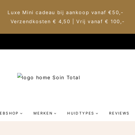
Luxe Mini cadeau bij aankoop vanaf €50,-
Verzendkosten € 4,50 | Vrij vanaf € 100,-
EBSHOP
MERKEN
HUIDTYPES
REVIEWS