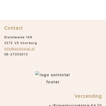
Contact
Distelweide 109
2272 VS Voorburg
info@sointotal.nl
06-27255012
Verzending
• (Brievenbus)pakketje €4,50