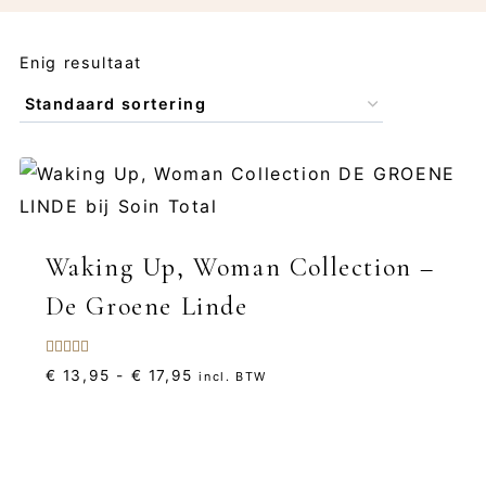
Enig resultaat
Waking Up, Woman Collection –
De Groene Linde
Gewaardeerd
Prijsklasse:
€
13,95
-
€
17,95
incl. BTW
5.00
uit 5
€ 13,95
tot
€ 17,95