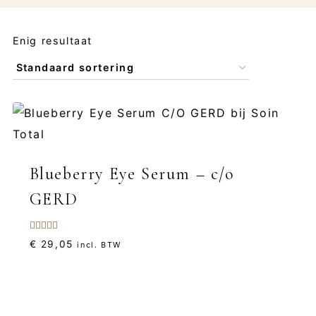
Enig resultaat
Blueberry Eye Serum – c/o
GERD
Gewaardeerd
€
29,05
incl. BTW
5.00
uit 5