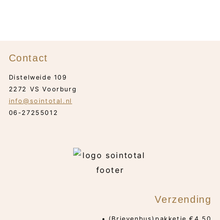
Contact
Distelweide 109
2272 VS Voorburg
info@sointotal.nl
06-27255012
Verzending
• (Brievenbus)pakketje €4,50