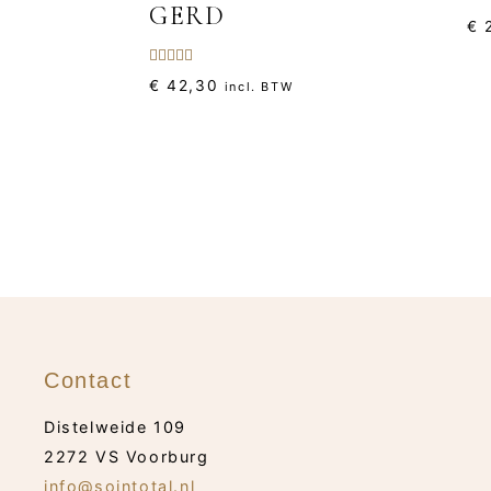
GERD
€
2
Gewaardeerd
€
42,30
incl. BTW
5.00
uit 5
Contact
Distelweide 109
2272 VS Voorburg
info@sointotal.nl