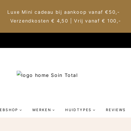
Luxe Mini cadeau bij aankoop vanaf €50,-
Verzendkosten € 4,50 | Vrij vanaf € 100,-
EBSHOP
MERKEN
HUIDTYPES
REVIEWS