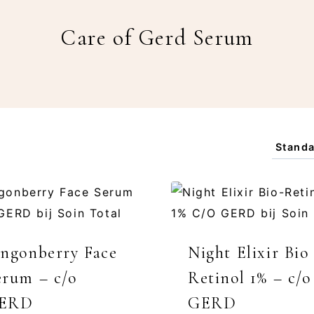
Care of Gerd Serum
ingonberry Face
Night Elixir Bio
erum – c/o
Retinol 1% – c/o
ERD
GERD