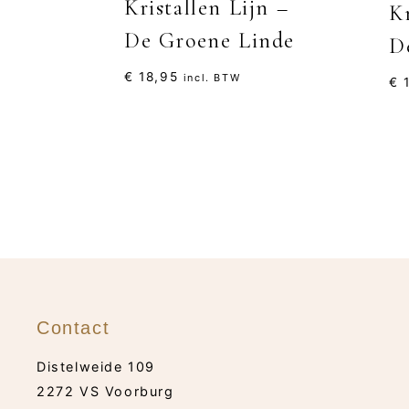
Kristallen Lijn –
Kr
De Groene Linde
D
€
18,95
incl. BTW
€
1
Contact
Distelweide 109
2272 VS Voorburg