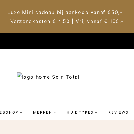
Luxe Mini cadeau bij aankoop vanaf €50,-
Verzendkosten € 4,50 | Vrij vanaf € 100,-
EBSHOP
MERKEN
HUIDTYPES
REVIEWS