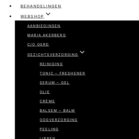
BEHANDELINGEN
WEBSHOP
AANBIEDINGEN
MARIA AKERBERG
C/O GERD
GEZICHTSVERZORGING
REINIGING
TONIC – FRESHENER
SERUM – GEL
OLIE
CRÈME
BALSEM – BALM
OOGVERZORGING
PEELING
LIPPEN