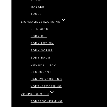
MASKER
TOOLS
LICHAAMSVERZORGING
REINIGING
BODY OIL
BODY LOTION
BODY SCRUB
BODY BALM
DOUCHE – BAD
DEODORANT
HANDVERZORGING
VOETVERZORGING
ZONPRODUCTEN
ZONBESCHERMING