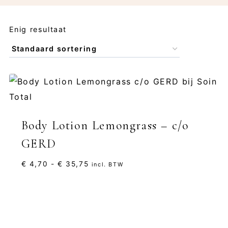
Enig resultaat
Body Lotion Lemongrass – c/o
GERD
Prijsklasse:
€
4,70
-
€
35,75
incl. BTW
€ 4,70
tot
€ 35,75