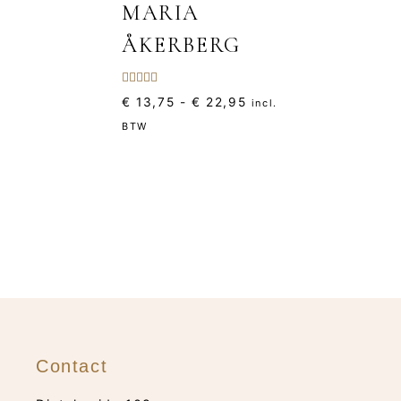
MARIA
ÅKERBERG
Gewaardeerd
Prijsklasse:
€
13,75
-
€
22,95
incl.
5.00
uit 5
€ 13,75
BTW
tot
€ 22,95
Contact