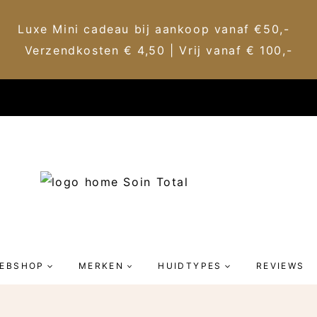
Luxe Mini cadeau bij aankoop vanaf €50,-
Verzendkosten € 4,50 | Vrij vanaf € 100,-
EBSHOP
MERKEN
HUIDTYPES
REVIEWS