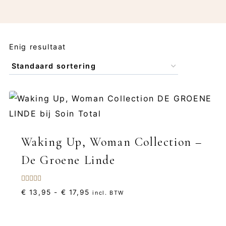
Enig resultaat
Waking Up, Woman Collection –
De Groene Linde
Gewaardeerd
Prijsklasse:
€
13,95
-
€
17,95
incl. BTW
5.00
uit 5
€ 13,95
tot