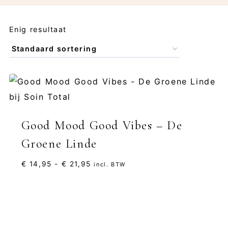
Enig resultaat
Good Mood Good Vibes – De
Groene Linde
Prijsklasse:
€
14,95
-
€
21,95
incl. BTW
€ 14,95
tot
€ 21,95