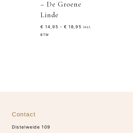
– De Groene
Linde
Prijsklasse:
€
14,95
-
€
18,95
incl.
€ 14,95
BTW
tot
€ 18,95
Contact
Distelweide 109