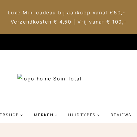
Luxe Mini cadeau bij aankoop vanaf €50,-
Verzendkosten € 4,50 | Vrij vanaf € 100,-
EBSHOP
MERKEN
HUIDTYPES
REVIEWS