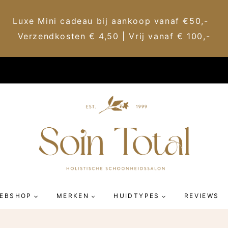
Luxe Mini cadeau bij aankoop vanaf €50,-
Verzendkosten € 4,50 | Vrij vanaf € 100,-
EBSHOP
MERKEN
HUIDTYPES
REVIEWS