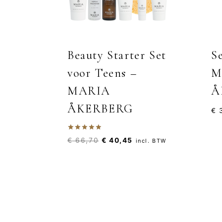
Beauty Starter Set
S
voor Teens –
M
MARIA
Å
ÅKERBERG
€
3
Gewaardeerd
Oorspronkelijke
Huidige
€
66,70
€
40,45
incl. BTW
5.00
uit 5
prijs
prijs
was:
is:
€ 66,70.
€ 40,45.