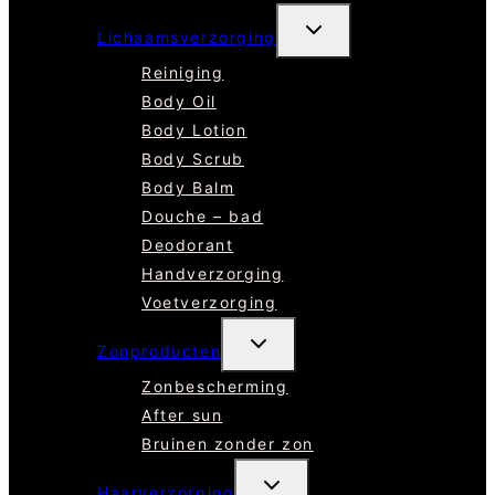
TOGGLE
Lichaamsverzorging
SUBMENU
Reiniging
Body Oil
Body Lotion
Body Scrub
Body Balm
Douche – bad
Deodorant
Handverzorging
Voetverzorging
TOGGLE
Zonproducten
SUBMENU
Zonbescherming
After sun
Bruinen zonder zon
TOGGLE
Haarverzorging
SUBMENU