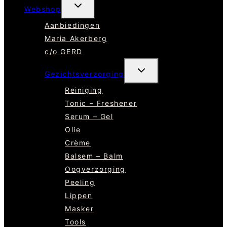
TOGGLE
Webshop
SUBMENU
Aanbiedingen
Maria Akerberg
c/o GERD
TOGGLE
Gezichtsverzorging
SUBMENU
Reiniging
Tonic – Freshener
Serum – Gel
Olie
Crème
Balsem – Balm
Oogverzorging
Peeling
Lippen
Masker
Tools