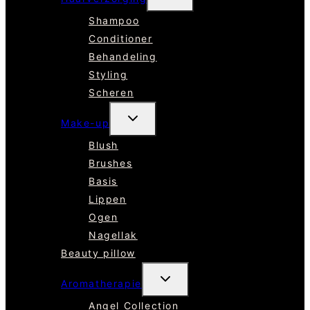
Shampoo
Conditioner
Behandeling
Styling
Scheren
TOGGLE
Make-up
SUBMENU
Blush
Brushes
Basis
Lippen
Ogen
Nagellak
Beauty pillow
TOGGLE
Aromatherapie
SUBMENU
Angel Collection