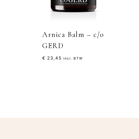
Arnica Balm – c/o
GERD
€
23,45
incl. BTW