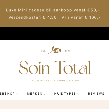
Luxe Mini cadeau bij aankoop vanaf €50,-
Verzendkosten € 4,50 | Vrij vanaf € 100,-
EBSHOP
MERKEN
HUIDTYPES
REVIEWS