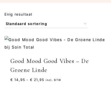
Enig resultaat
Good Mood Good Vibes – De
Groene Linde
Prijsklasse:
€
14,95
-
€
21,95
incl. BTW
€ 14,95
tot
€ 21,95