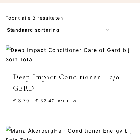
Toont alle 3 resultaten
Deep Impact Conditioner – c/o
GERD
Prijsklasse:
€
3,70
-
€
32,40
incl. BTW
€ 3,70
tot
€ 32,40