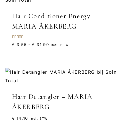
Hair Conditioner Energy –
MARIA ÅKERBERG
Gewaardeerd
Prijsklasse:
€
3,55
-
€
31,90
incl. BTW
5.00
uit 5
€ 3,55
tot
€ 31,90
Hair Detangler – MARIA
ÅKERBERG
€
14,10
incl. BTW