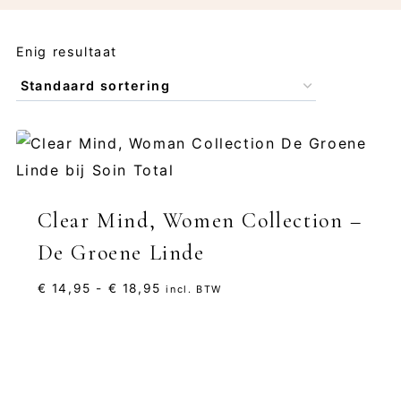
Enig resultaat
Clear Mind, Women Collection –
De Groene Linde
Prijsklasse:
€
14,95
-
€
18,95
incl. BTW
€ 14,95
tot
€ 18,95