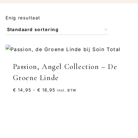
Enig resultaat
Passion, Angel Collection – De
Groene Linde
Prijsklasse:
€
14,95
-
€
18,95
incl. BTW
€ 14,95
tot
€ 18,95