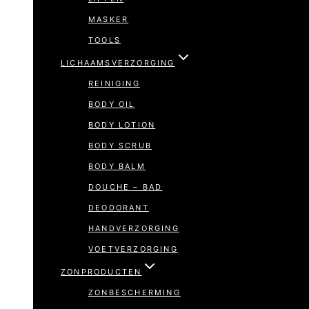
MASKER
TOOLS
LICHAAMSVERZORGING
REINIGING
BODY OIL
BODY LOTION
BODY SCRUB
BODY BALM
DOUCHE – BAD
DEODORANT
HANDVERZORGING
VOETVERZORGING
ZONPRODUCTEN
ZONBESCHERMING