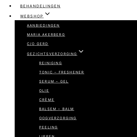
BEHANDELINGEN
WEBSHOP
AANBIEDINGEN
MARIA AKERBERG
C/O GERD
GEZICHTSVERZORGING
REINIGING
TONIC – FRESHENER
SERUM – GEL
OLIE
CRÈME
BALSEM – BALM
OOGVERZORGING
PEELING
LIPPEN