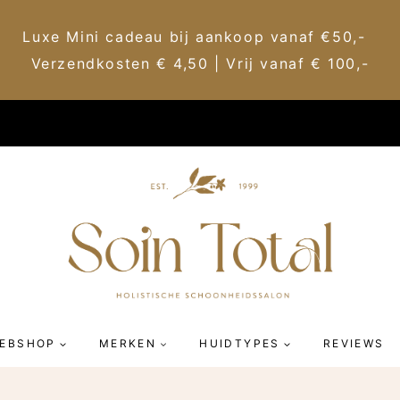
Luxe Mini cadeau bij aankoop vanaf €50,-
Verzendkosten € 4,50 | Vrij vanaf € 100,-
EBSHOP
MERKEN
HUIDTYPES
REVIEWS