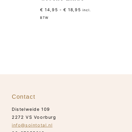
Prijsklasse:
€
14,95
-
€
18,95
incl.
€ 14,95
BTW
tot
€ 18,95
Contact
Distelweide 109
2272 VS Voorburg
info@sointotal.nl