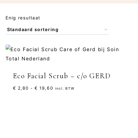
Enig resultaat
Eco Facial Scrub – c/o GERD
Prijsklasse:
€
2,80
-
€
19,60
incl. BTW
€ 2,80
tot
€ 19,60