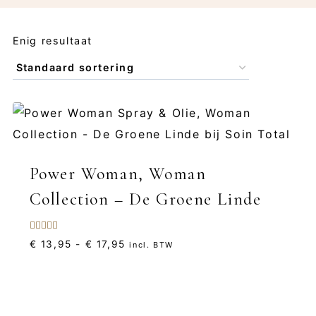
Enig resultaat
Power Woman, Woman
Collection – De Groene Linde
Gewaardeerd
Prijsklasse:
€
13,95
-
€
17,95
incl. BTW
5.00
uit 5
€ 13,95
tot
€ 17,95