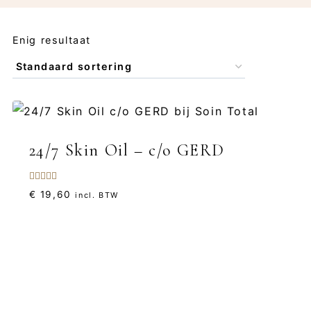
Enig resultaat
24/7 Skin Oil – c/o GERD
Gewaardeerd
€
19,60
incl. BTW
5.00
uit 5