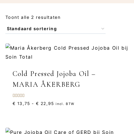
Toont alle 2 resultaten
Cold Pressed Jojoba Oil –
MARIA ÅKERBERG
Gewaardeerd
Prijsklasse:
€
13,75
-
€
22,95
incl. BTW
5.00
uit 5
€ 13,75
tot
€ 22,95