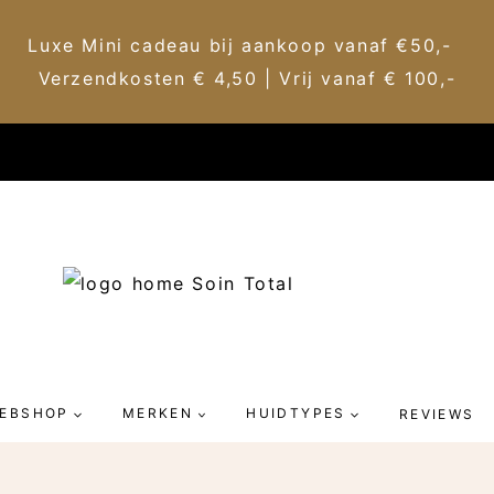
Luxe Mini cadeau bij aankoop vanaf €50,-
Verzendkosten € 4,50 | Vrij vanaf € 100,-
EBSHOP
MERKEN
HUIDTYPES
REVIEWS