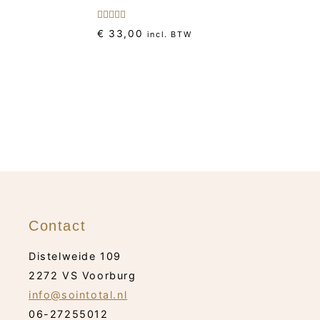
Gewaardeerd
€
33,00
incl. BTW
5.00
uit 5
Contact
Distelweide 109
2272 VS Voorburg
info@sointotal.nl
06-27255012