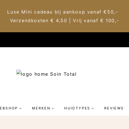
Luxe Mini cadeau bij aankoop vanaf €50,-
Verzendkosten € 4,50 | Vrij vanaf € 100,-
EBSHOP
MERKEN
HUIDTYPES
REVIEWS