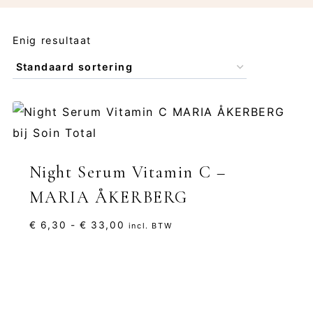
Enig resultaat
Night Serum Vitamin C –
MARIA ÅKERBERG
Prijsklasse:
€
6,30
-
€
33,00
incl. BTW
€ 6,30
tot
€ 33,00