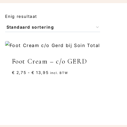
Enig resultaat
Foot Cream – c/o GERD
Prijsklasse:
€
2,75
-
€
13,95
incl. BTW
€ 2,75
tot
€ 13,95