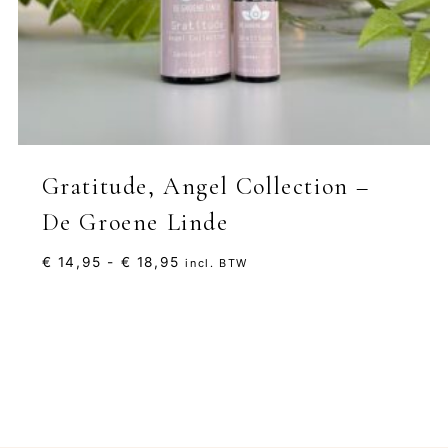
Gratitude, Angel Collection –
De Groene Linde
Prijsklasse:
€
14,95
-
€
18,95
incl. BTW
€ 14,95
tot
€ 18,95