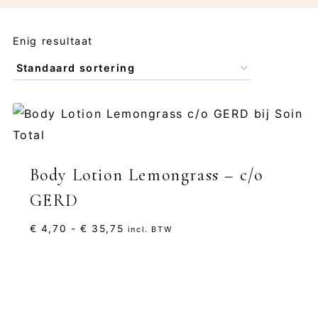
Enig resultaat
Body Lotion Lemongrass – c/o
GERD
Prijsklasse:
€
4,70
-
€
35,75
incl. BTW
€ 4,70
tot
€ 35,75