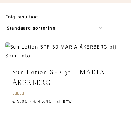
Enig resultaat
Sun Lotion SPF 30 – MARIA
ÅKERBERG
Gewaardeerd
Prijsklasse:
€
9,00
-
€
45,40
incl. BTW
5.00
uit 5
€ 9,00
tot
€ 45,40