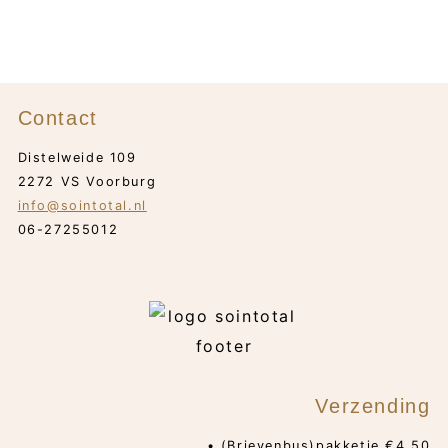
Contact
Distelweide 109
2272 VS Voorburg
info@sointotal.nl
06-27255012
Verzending
• (Brievenbus)pakketje €4,50