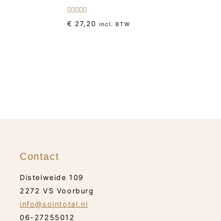
Gewaardeerd
€
27,20
incl. BTW
5.00
uit 5
Contact
Distelweide 109
2272 VS Voorburg
info@sointotal.nl
06-27255012