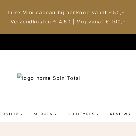
Luxe Mini cadeau bij aankoop vanaf €50,-
Verzendkosten € 4,50 | Vrij vanaf € 100,-
EBSHOP
MERKEN
HUIDTYPES
REVIEWS