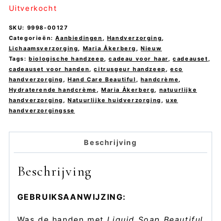
Uitverkocht
SKU:
9998-00127
Categorieën:
Aanbiedingen
,
Handverzorging
,
Lichaamsverzorging
,
Maria Åkerberg
,
Nieuw
Tags:
biologische handzeep
,
cadeau voor haar
,
cadeauset
,
cadeauset voor handen
,
citrusgeur handzeep
,
eco
handverzorging
,
Hand Care Beautiful
,
handcrème
,
Hydraterende handcrème
,
Maria Åkerberg
,
natuurlijke
handverzorging
,
Natuurlijke huidverzorging
,
uxe
handverzorgingsse
Beschrijving
Beschrijving
GEBRUIKSAANWIJZING:
Was de handen met
Liquid Soap Beautiful