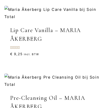
Lip Care Vanilla – MARIA
ÅKERBERG
Gewaardeerd
€
9,25
incl. BTW
4.50
uit 5
Pre-Cleansing Oil – MARIA
ÅKERBERG