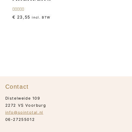
Gewaardeerd
€
23,55
incl. BTW
5.00
uit 5
Contact
Distelweide 109
2272 VS Voorburg
info@sointotal.nl
06-27255012