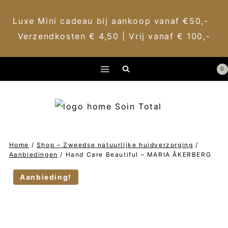
Luxe Mini cadeau bij aankoop vanaf €50,-
Verzendkosten € 4,50 | Vrij vanaf € 100,-
Doorgaan
0
naar
inhoud
Home
/
Shop – Zweedse natuurlijke huidverzorging
/
Aanbiedingen
/
Hand Care Beautiful – MARIA ÅKERBERG
Aanbieding!