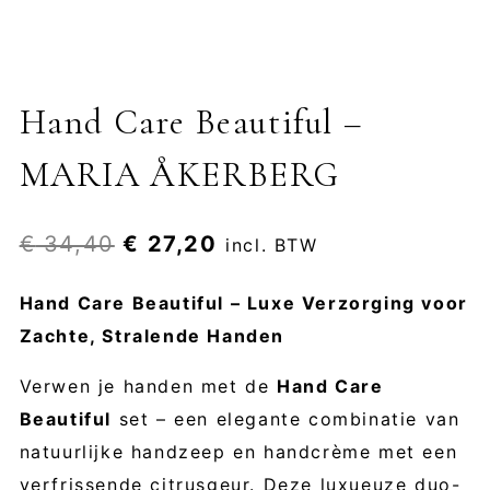
Hand Care Beautiful –
MARIA ÅKERBERG
Oorspronkelijke
Huidige
€
34,40
€
27,20
incl. BTW
prijs
prijs
Hand Care Beautiful – Luxe Verzorging voor
was:
is:
Zachte, Stralende Handen
€ 34,40.
€ 27,20.
Verwen je handen met de
Hand Care
Beautiful
set – een elegante combinatie van
natuurlijke handzeep en handcrème met een
verfrissende citrusgeur. Deze luxueuze duo-