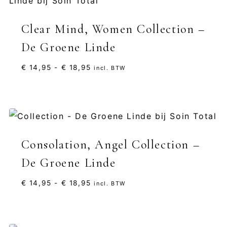
Clear Mind, Women Collection –
De Groene Linde
Prijsklasse:
€
14,95
-
€
18,95
incl. BTW
€ 14,95
tot
€ 18,95
Consolation, Angel Collection –
De Groene Linde
Prijsklasse:
€
14,95
-
€
18,95
incl. BTW
€ 14,95
tot
€ 18,95