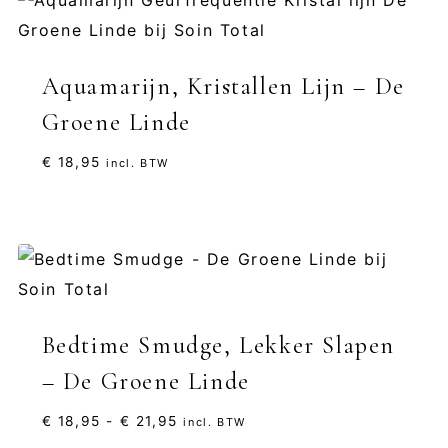
Aquamarijn, Kristallen Lijn – De
Groene Linde
€
18,95
incl. BTW
Bedtime Smudge, Lekker Slapen
– De Groene Linde
Prijsklasse:
€
18,95
-
€
21,95
incl. BTW
€ 18,95