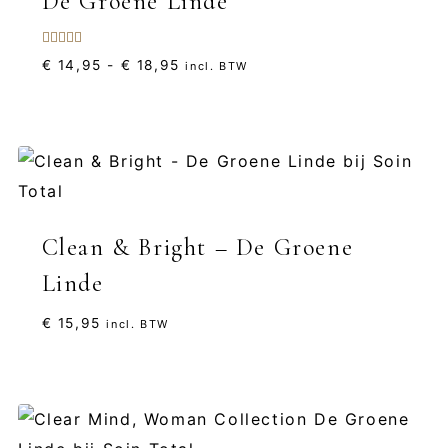
De Groene Linde
Gewaardeerd
Prijsklasse:
€
14,95
-
€
18,95
incl. BTW
5.00
uit 5
€ 14,95
tot
€ 18,95
Clean & Bright – De Groene
Linde
€
15,95
incl. BTW