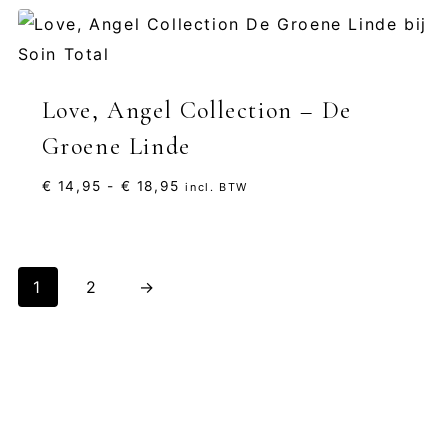
Love, Angel Collection – De
Groene Linde
Prijsklasse:
€
14,95
-
€
18,95
incl. BTW
€ 14,95
tot
€ 18,95
1
2
→