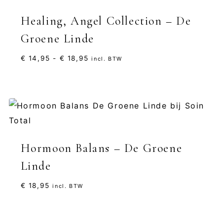
Healing, Angel Collection – De
Groene Linde
Prijsklasse:
€
14,95
-
€
18,95
incl. BTW
€ 14,95
tot
€ 18,95
Hormoon Balans – De Groene
Linde
€
18,95
incl. BTW