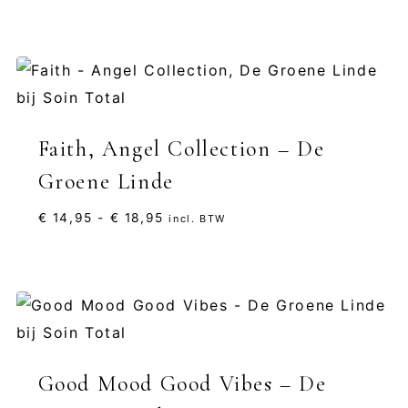
Faith, Angel Collection – De
Groene Linde
Prijsklasse:
€
14,95
-
€
18,95
incl. BTW
€ 14,95
tot
€ 18,95
Good Mood Good Vibes – De