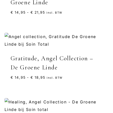
Groene Linde
Prijsklasse:
€
14,95
-
€
21,95
incl. BTW
€ 14,95
tot
€ 21,95
Gratitude, Angel Collection –
De Groene Linde
Prijsklasse:
€
14,95
-
€
18,95
incl. BTW
€ 14,95
tot
€ 18,95