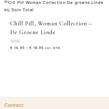
Chill Pill, Woman Collection –
De Groene Linde
Gewaardeerd
Prijsklasse:
€
14,95
-
€
18,95
incl. BTW
5.00
uit 5
€ 14,95
tot
€ 18,95
Contact