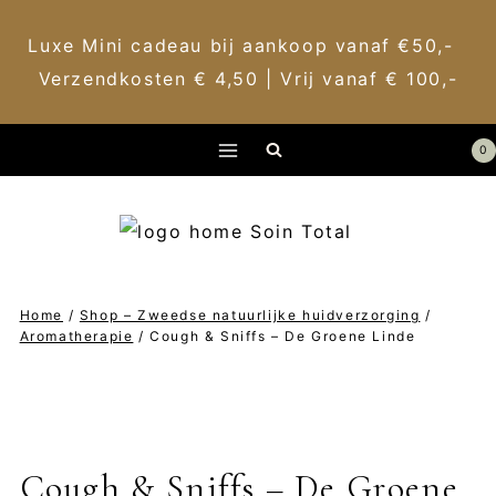
Luxe Mini cadeau bij aankoop vanaf €50,-
Verzendkosten € 4,50 | Vrij vanaf € 100,-
Doorgaan
0
naar
inhoud
Home
/
Shop – Zweedse natuurlijke huidverzorging
/
Aromatherapie
/
Cough & Sniffs – De Groene Linde
Cough & Sniffs – De Groene