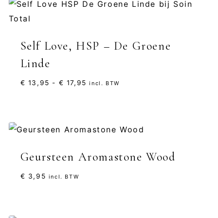
Self Love, HSP – De Groene
Linde
Prijsklasse:
€
13,95
-
€
17,95
incl. BTW
€ 13,95
tot
€ 17,95
Geursteen Aromastone Wood
€
3,95
incl. BTW