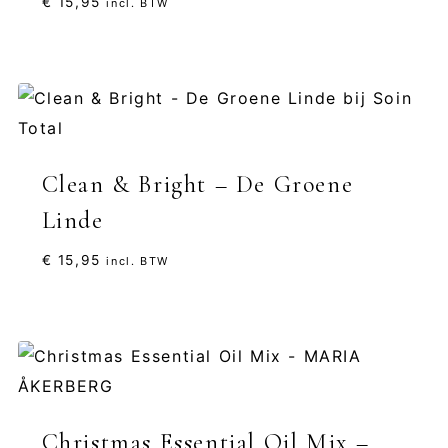
€
15,95
incl. BTW
Clean & Bright – De Groene
Linde
€
15,95
incl. BTW
Christmas Essential Oil Mix –