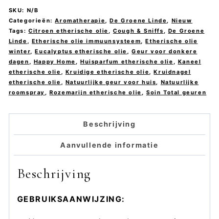
-
SKU:
N/B
De
Categorieën:
Aromatherapie
,
De Groene Linde
,
Nieuw
Tags:
Citroen etherische olie
,
Cough & Sniffs
,
De Groene
Groene
Linde
,
Etherische olie immuunsysteem
,
Etherische olie
Linde
winter
,
Eucalyptus etherische olie
,
Geur voor donkere
dagen
,
Happy Home
,
Huisparfum etherische olie
,
Kaneel
aantal
etherische olie
,
Kruidige etherische olie
,
Kruidnagel
etherische olie
,
Natuurlijke geur voor huis
,
Natuurlijke
roomspray
,
Rozemarijn etherische olie
,
Soin Total geuren
Beschrijving
Aanvullende informatie
Beschrijving
GEBRUIKSAANWIJZING: