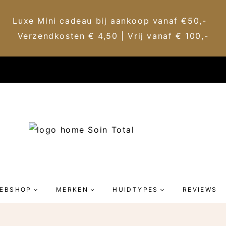
Luxe Mini cadeau bij aankoop vanaf €50,-
Verzendkosten € 4,50 | Vrij vanaf € 100,-
EBSHOP
MERKEN
HUIDTYPES
REVIEWS