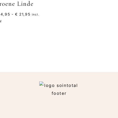
roene Linde
Prijsklasse:
4,95
-
€
21,95
incl.
€ 14,95
W
tot
€ 21,95