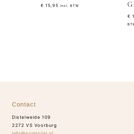
G
€
15,95
incl. BTW
€
1
BT
Contact
Distelweide 109
2272 VS Voorburg
info@sointotal.nl