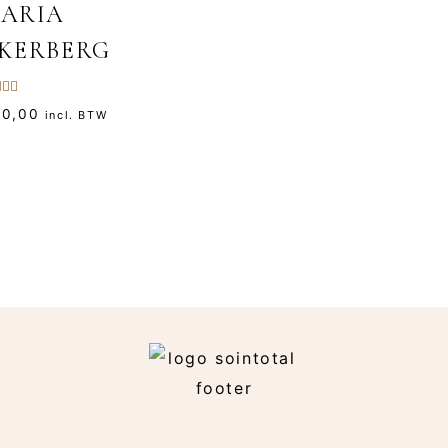
ARIA
KERBERG
aardeerd
0,00
incl. BTW
0
5