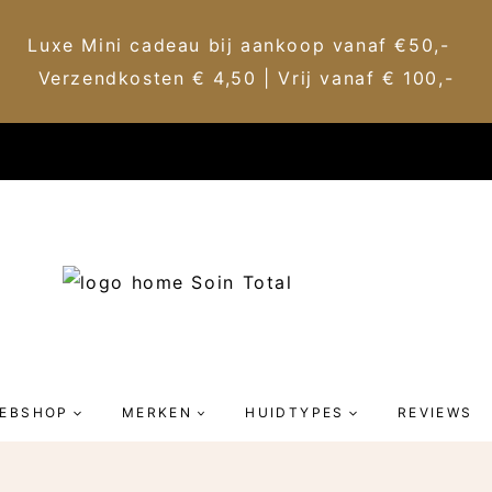
Luxe Mini cadeau bij aankoop vanaf €50,-
Verzendkosten € 4,50 | Vrij vanaf € 100,-
EBSHOP
MERKEN
HUIDTYPES
REVIEWS