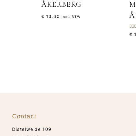
ÅKERBERG
M
Å
€
13,60
incl. BTW
Gew
€
1
5.0
uit 
Contact
Distelweide 109