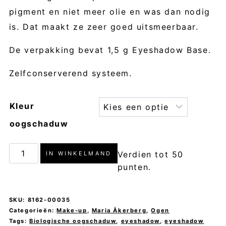
pigment en niet meer olie en was dan nodig
is. Dat maakt ze zeer goed uitsmeerbaar.
De verpakking bevat 1,5 g Eyeshadow Base.
Zelfconserverend systeem.
Kleur
oogschaduw
Eyeshadow
Verdien tot 50
IN WINKELMAND
Refill
punten.
Magnetic
-
SKU:
8162-00035
MARIA
Categorieën:
Make-up
,
Maria Åkerberg
,
Ogen
Tags:
Biologische oogschaduw
,
eyeshadow
,
eyeshadow