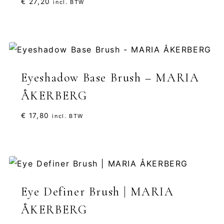
€
27,20
incl. BTW
5.00
uit 5
Eyeshadow Base Brush – MARIA
ÅKERBERG
€
17,80
incl. BTW
Eye Definer Brush | MARIA
ÅKERBERG