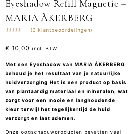
Eyeshadow Refill Magnetic –
MARIA ÅKERBERG
(
3
klantbeoordelingen)
Gewaardeerd
3
5.00
op 5
gebaseerd
€
10,00
incl. BTW
op
klant
waarderingen
Met een Eyeshadow van MARIA ÅKERBERG
behoud je het resultaat van je natuurlijke
huidverzorging Het is een product op basis
van plantaardig materiaal en mineralen, wat
zorgt voor een mooie en langhoudende
kleur terwijl het tegelijkertijd de huid
verzorgt en laat ademen.
Onze oogschaduwproducten bevatten veel