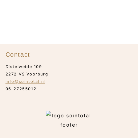
€ 66,70.
€ 40,45.
Contact
Distelweide 109
2272 VS Voorburg
info@sointotal.nl
06-27255012