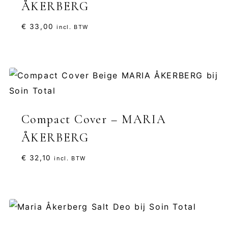
ÅKERBERG
€
33,00
incl. BTW
Compact Cover – MARIA
ÅKERBERG
€
32,10
incl. BTW