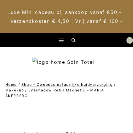
Luxe Mini cadeau bij aankoop vanaf €50,-
Verzendkosten € 4,50 | Vrij vanaf € 100,-
Doorgaan
0
naar
inhoud
Home
/
Shop – Zweedse natuurlijke huidverzorging
/
Make-up
/
Eyeshadow Refill Magnetic – MARIA
ÅKERBERG