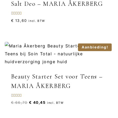
Salt Deo – MARIA ÅKERBERG
Gewaardeerd
€
13,60
incl. BTW
4.00
uit 5
Aanbieding!
Beauty Starter Set voor Teens –
MARIA ÅKERBERG
Gewaardeerd
Oorspronkelijke
Huidige
€
66,70
€
40,45
incl. BTW
5.00
uit 5
prijs
prijs
was:
is: