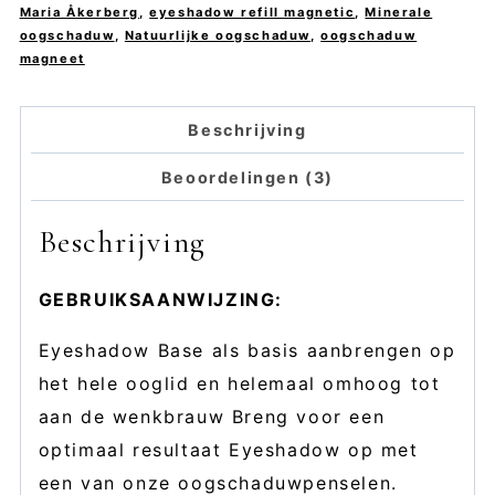
ÅKERBERG
Maria Åkerberg
,
eyeshadow refill magnetic
,
Minerale
aantal
oogschaduw
,
Natuurlijke oogschaduw
,
oogschaduw
magneet
Beschrijving
Beoordelingen (3)
Beschrijving
GEBRUIKSAANWIJZING:
Eyeshadow Base als basis aanbrengen op
het hele ooglid en helemaal omhoog tot
aan de wenkbrauw Breng voor een
optimaal resultaat Eyeshadow op met
een van onze oogschaduwpenselen.