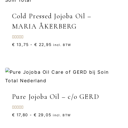
Cold Pressed Jojoba Oil –
MARIA ÅKERBERG
Gewaardeerd
Prijsklasse:
€
13,75
-
€
22,95
incl. BTW
5.00
uit 5
€ 13,75
tot
€ 22,95
Pure Jojoba Oil – c/o GERD
Gewaardeerd
Prijsklasse:
€
17,80
-
€
29,05
incl. BTW
5.00
uit 5
€ 17,80