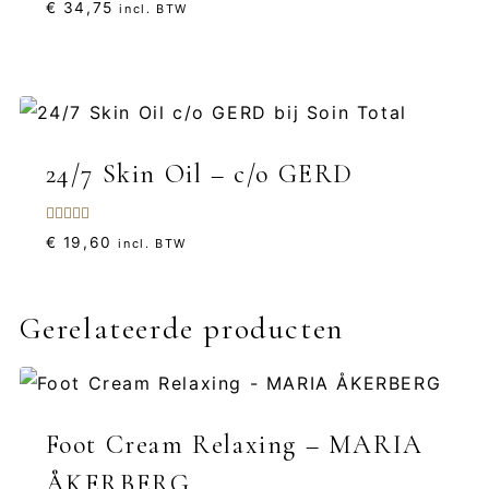
€
34,75
incl. BTW
24/7 Skin Oil – c/o GERD
Gewaardeerd
€
19,60
incl. BTW
5.00
uit 5
Gerelateerde producten
Foot Cream Relaxing – MARIA
ÅKERBERG