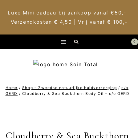
Luxe Mini cadeau bij aankoop vanaf €50,-
Verzendkosten € 4,50 | Vrij vanaf € 100,-
Doorgaan
0
naar
inhoud
Home
/
Shop – Zweedse natuurlijke huidverzorging
/
c/o
GERD
/
Cloudberry & Sea Buckthorn Body Oil – c/o GERD
Cloudberry & Sea Buckthorn