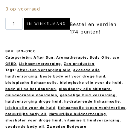
3 op voorraad
Cloudberry
Bestel en verdien
IN WINKELMAND
&
174 punten!
Sea
Buckthorn
SKU:
313-0100
Body
Categorieën:
After Sun
,
Aromatherapie
,
Body Olie
,
c/o
GERD
,
Lichaamsverzorging
,
Zon producten
Oil
Tags:
after-sun verzorging olie
,
avocado olie
-
huidverzorging
,
beste body oil voor droge huid
,
biologische lichaamsolie
,
biologische olie voor de huid
,
c/o
body oil na het douchen
,
cloudberry olie skincare
,
GERD
duindoornolie voordelen
,
gevoelige huid verzorging
,
huidverzorging droge huid
,
hydraterende lichaamsolie
,
aantal
jojoba olie voor de huid
,
lichaamsolie tegen vochtverlies
,
natuurlijke body oil
,
Natuurlijke huidverzorging
,
sheaboter voor droge huid
,
vitamine E huidverzorging
,
voedende body oil
,
Zweedse Bodycare