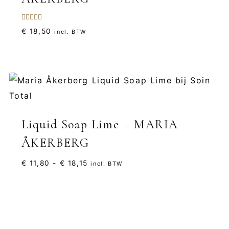
Gewaardeerd
€
18,50
incl. BTW
5.00
uit 5
Liquid Soap Lime – MARIA
ÅKERBERG
Prijsklasse:
€
11,80
-
€
18,15
incl. BTW
€ 11,80
tot
€ 18,15