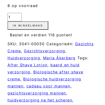
8 op voorraad
After
Shave
IN WINKELMAND
Lotion
Bestel en verdien 116 punten!
-
SKU:
3041-00050
Categorieën:
Gezichts
MARIA
Creme
,
Gezichtsverzorging
,
ÅKERBERG
Huidverzorging
,
Maria Åkerberg
Tags:
aantal
After Shave Lotion
,
baard en huid
verzorging
,
Biologische after shave
creme
,
Biologische huidverzorging
mannen
,
cadeau voor mannen
,
gezichtsverzorging mannen
,
huidverzorging na het scheren
,