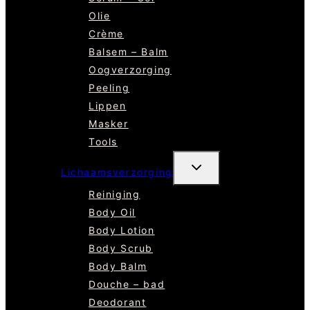
Olie
Crème
Balsem – Balm
Oogverzorging
Peeling
Lippen
Masker
Tools
TOGGLE
Lichaamsverzorging
SUBMENU
Reiniging
Body Oil
Body Lotion
Body Scrub
Body Balm
Douche – bad
Deodorant