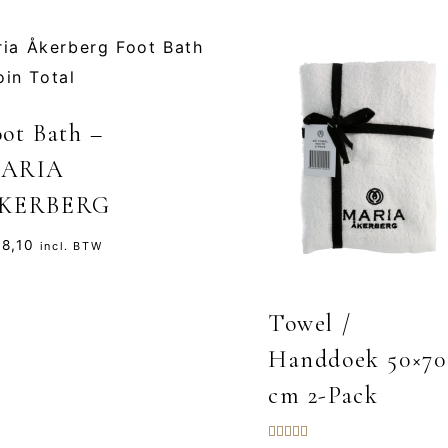
oot Bath –
ARIA
KERBERG
8,10
incl. BTW
Towel /
Handdoek 50×70
cm 2-Pack