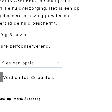
 MARIA ÅKERBERG behoud je het
rlijke huidverzorging. Het is een op
 gebaseerd bronzing powder dat
kertijd de huid beschermt.
0 g Bronzer.
ture zelfconserverend.
Verdien tot 82 punten.
D
ake-up
,
Maria Åkerberg