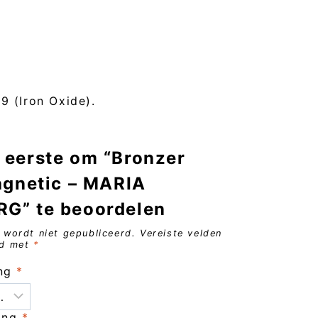
9 (Iron Oxide).
 eerste om “Bronzer
agnetic – MARIA
G” te beoordelen
 wordt niet gepubliceerd.
Vereiste velden
rd met
*
ing
*
ling
*