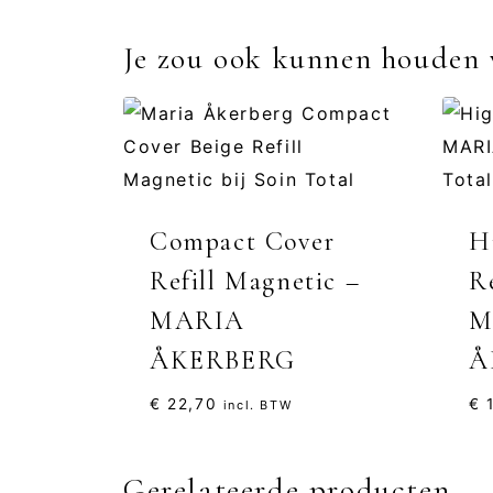
Je zou ook kunnen houden
Compact Cover
H
Refill Magnetic –
R
MARIA
M
ÅKERBERG
Å
€
22,70
€
1
incl. BTW
Gerelateerde producten