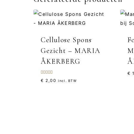
Cellulose Spons
F
Gezicht – MARIA
M
ÅKERBERG
Å
€
1
Gewaardeerd
€
2,00
incl. BTW
5.00
uit 5