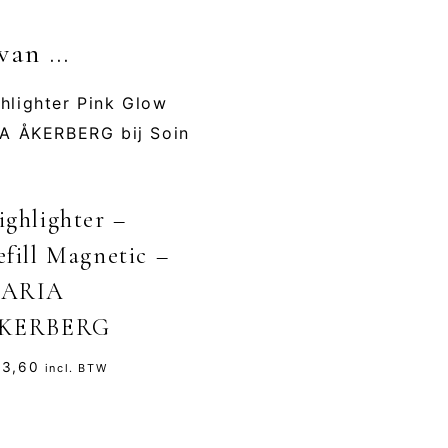
 van …
ighlighter –
efill Magnetic –
ARIA
KERBERG
3,60
incl. BTW