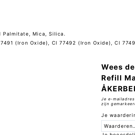
Palmitate, Mica, Silica.
77491 (Iron Oxide), Cl 77492 (Iron Oxide), Cl 7749
Wees de
Refill M
ÅKERBER
Je e-mailadres
zijn gemarkee
Je waarder
Je beoorde