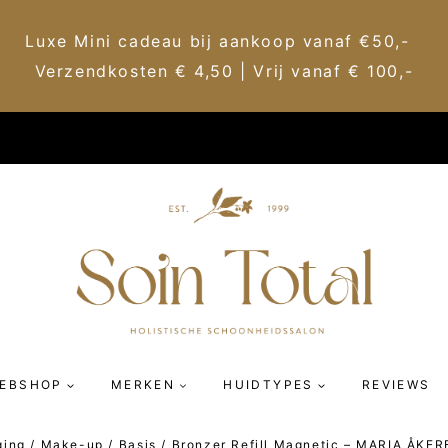
Luxe Mini cadeau bij aankoop vanaf €50,-
Verzendkosten € 4,50 | Vrij vanaf € 100,-
EBSHOP
MERKEN
HUIDTYPES
REVIEWS
ging
/
Make-up
/
Basis
/
Bronzer Refill Magnetic – MARIA ÅKE