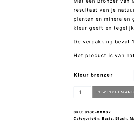
Met een Bronzer van
resultaat van je natuu
planten en mineralen
kleur geeft en tegelij
De verpakking bevat 1
Het product is van na
Kleur bronzer
Bronzer
IN WINKELMAN
Refill
Magnetic
SKU:
8100-00007
-
Categorieën:
Basis
,
Blush
,
M
MARIA