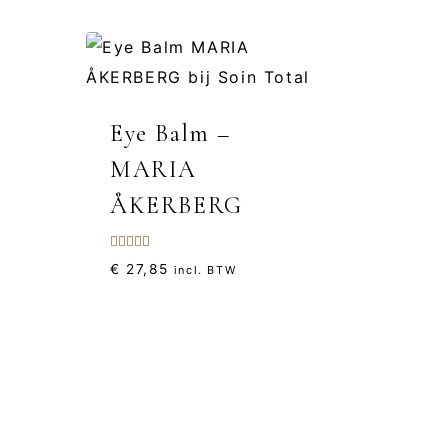
Eye Balm –
MARIA
ÅKERBERG
Gewaardeerd
€
27,85
incl. BTW
5.00
uit 5