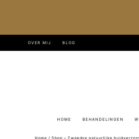
Doorgaan
OVER MIJ
BLOG
naar
inhoud
HOME
BEHANDELINGEN
W
Home
/
Shop – Zweedse natuurlijke huidverzor