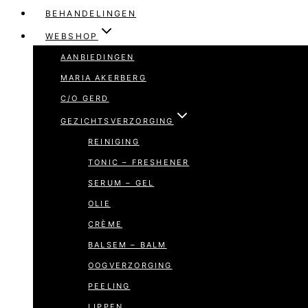
BEHANDELINGEN
WEBSHOP
AANBIEDINGEN
MARIA AKERBERG
C/O GERD
GEZICHTSVERZORGING
REINIGING
TONIC – FRESHENER
SERUM – GEL
OLIE
CRÈME
BALSEM – BALM
OOGVERZORGING
PEELING
LIPPEN