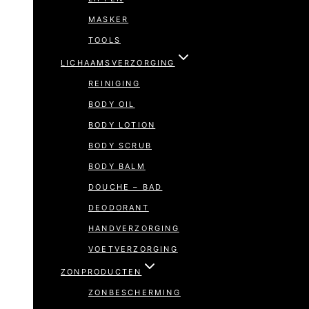
MASKER
TOOLS
LICHAAMSVERZORGING
REINIGING
BODY OIL
BODY LOTION
BODY SCRUB
BODY BALM
DOUCHE – BAD
DEODORANT
HANDVERZORGING
VOETVERZORGING
ZONPRODUCTEN
ZONBESCHERMING