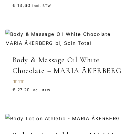
Gewaardeerd
€
13,60
incl. BTW
4.00
uit 5
Body & Massage Oil White
Chocolate – MARIA ÅKERBERG
Gewaardeerd
€
27,20
incl. BTW
5.00
uit 5