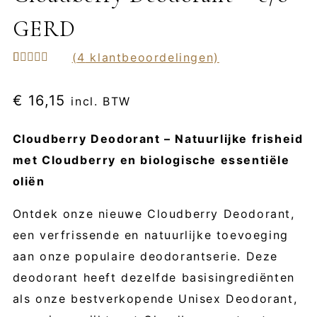
GERD
(
4
klantbeoordelingen)
Gewaardeerd
4
5.00
op 5
gebaseerd
€
16,15
incl. BTW
op
klant
waarderingen
Cloudberry Deodorant – Natuurlijke frisheid
met Cloudberry en biologische essentiële
oliën
Ontdek onze nieuwe Cloudberry Deodorant,
een verfrissende en natuurlijke toevoeging
aan onze populaire deodorantserie. Deze
deodorant heeft dezelfde basisingrediënten
als onze bestverkopende Unisex Deodorant,