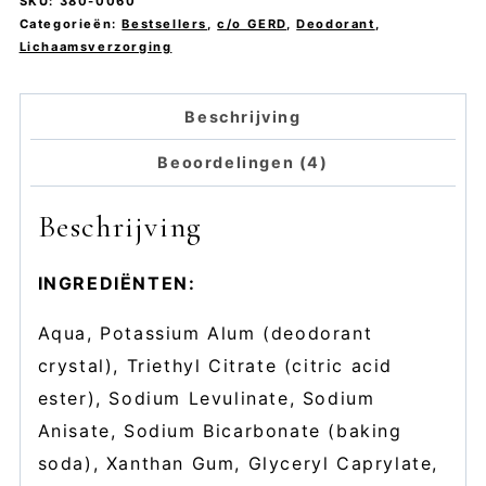
SKU:
380-0060
GERD
Categorieën:
Bestsellers
,
c/o GERD
,
Deodorant
,
Lichaamsverzorging
aantal
Beschrijving
Beoordelingen (4)
Beschrijving
INGREDIËNTEN:
Aqua, Potassium Alum (deodorant
crystal), Triethyl Citrate (citric acid
ester), Sodium Levulinate, Sodium
Anisate, Sodium Bicarbonate (baking
soda), Xanthan Gum, Glyceryl Caprylate,