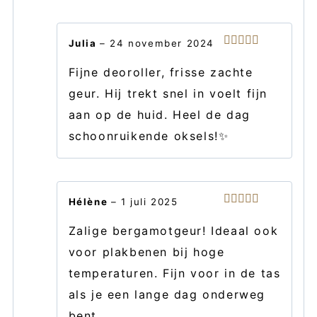
Julia
–
24 november 2024
Gewaardeerd
5
uit 5
Fijne deoroller, frisse zachte
geur. Hij trekt snel in voelt fijn
aan op de huid. Heel de dag
schoonruikende oksels!✨
Hélène
–
1 juli 2025
Gewaardeerd
5
uit 5
Zalige bergamotgeur! Ideaal ook
voor plakbenen bij hoge
temperaturen. Fijn voor in de tas
als je een lange dag onderweg
bent