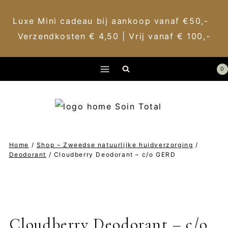
Luxe Mini cadeau bij aankoop vanaf €50,-
Verzendkosten € 4,50 | Vrij vanaf € 100,-
Doorgaan
0
naar
inhoud
Home
/
Shop – Zweedse natuurlijke huidverzorging
/
Deodorant
/
Cloudberry Deodorant – c/o GERD
Cloudberry Deodorant – c/o