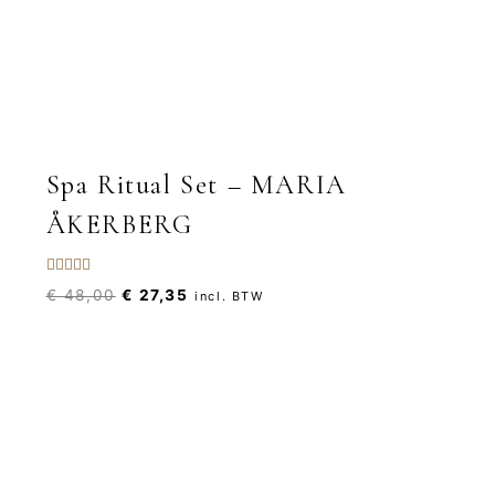
Spa Ritual Set – MARIA
ÅKERBERG
Gewaardeerd
Oorspronkelijke
Huidige
€
48,00
€
27,35
incl. BTW
5.00
uit 5
prijs
prijs
was:
is:
€ 48,00.
€ 27,35.