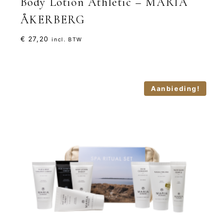
Body Lotion Athletic – MARIA
ÅKERBERG
€
27,20
incl. BTW
Aanbieding!