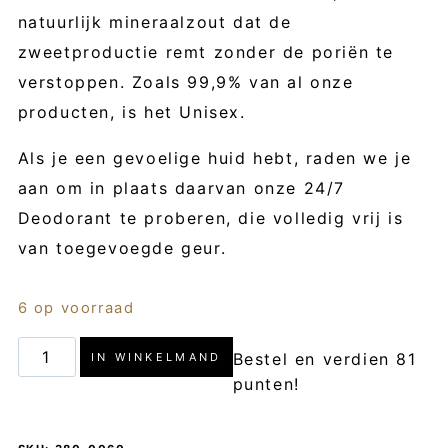
natuurlijk mineraalzout dat de
zweetproductie remt zonder de poriën te
verstoppen. Zoals 99,9% van al onze
producten, is het Unisex.
Als je een gevoelige huid hebt, raden we je
aan om in plaats daarvan onze 24/7
Deodorant te proberen, die volledig vrij is
van toegevoegde geur.
6 op voorraad
Cloudberry
Bestel en verdien 81
IN WINKELMAND
Deodorant
punten!
-
c/o