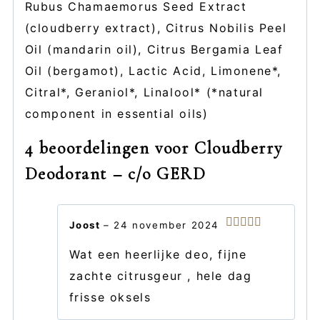
Rubus Chamaemorus Seed Extract
(cloudberry extract), Citrus Nobilis Peel
Oil (mandarin oil), Citrus Bergamia Leaf
Oil (bergamot), Lactic Acid, Limonene*,
Citral*, Geraniol*, Linalool* (*natural
component in essential oils)
4 beoordelingen voor
Cloudberry
Deodorant – c/o GERD
Joost
–
24 november 2024
Gewaardeerd
5
uit 5
Wat een heerlijke deo, fijne
zachte citrusgeur , hele dag
frisse oksels