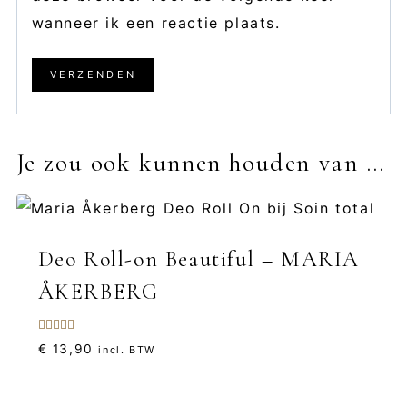
wanneer ik een reactie plaats.
Je zou ook kunnen houden van …
Deo Roll-on Beautiful – MARIA
ÅKERBERG
Gewaardeerd
€
13,90
incl. BTW
5.00
uit 5